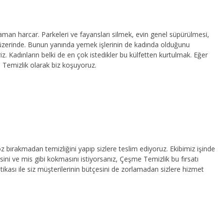
zaman harcar. Parkeleri ve fayansları silmek, evin genel süpürülmesi,
ın üzerinde. Bunun yanında yemek işlerinin de kadında olduğunu
z. Kadınların belki de en çok istedikler bu külfetten kurtulmak. Eğer
e Temizlik olarak biz koşuyoruz.
 toz bırakmadan temizliğini yapıp sizlere teslim ediyoruz. Ekibimiz işinde
ini ve mis gibi kokmasını istiyorsanız, Çeşme Temizlik bu fırsatı
ikası ile siz müşterilerinin bütçesini de zorlamadan sizlere hizmet