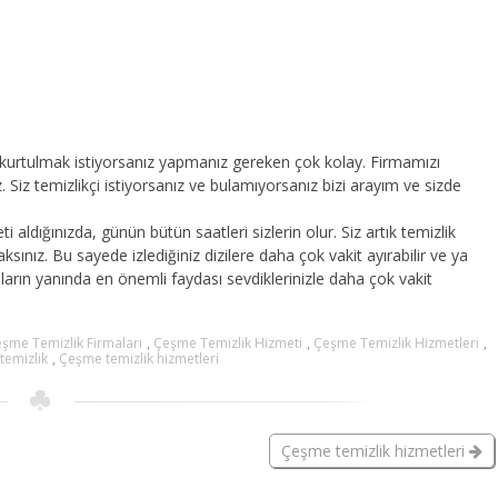
n kurtulmak istiyorsanız yapmanız gereken çok kolay. Firmamızı
 Siz temizlikçi istiyorsanız ve bulamıyorsanız bizi arayım ve sizde
 aldığınızda, günün bütün saatleri sizlerin olur. Siz artık temizlik
ınız. Bu sayede izlediğiniz dizilere daha çok vakit ayırabilir ve ya
unların yanında en önemli faydası sevdiklerinizle daha çok vakit
şme Temizlik Firmaları
,
Çeşme Temizlik Hizmeti
,
Çeşme Temizlik Hizmetleri
,
temizlik
,
Çeşme temizlik hizmetleri
Çeşme temizlik hizmetleri