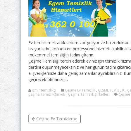
Ev temizlemek artık sizlere zor geliyor ve bu zorlukta
arayarak bu konuda en profesyonel hizmeti alabilirsiniz.
mükemmel temizliğin tadını çıkarın.
Çeşme Temizliği tercih ederek eviniz için temizlik hizmeti
derdini düşünmeyeceksiniz ve her günün tadını çıkaracaks
alışverişlerinize daha geniş zamanlar ayırabilirsiniz. B
geçirecek olmanızdır.
izmir temizlikçi
Çeşme Ev Temizlik
,
ÇEŞME TEMİZLİK
,
Çe
Çeşme Temizlik Şirketi
,
Çeşme Temizlik Şirketleri
Çeşme 
Çeşme Ev Temizleme