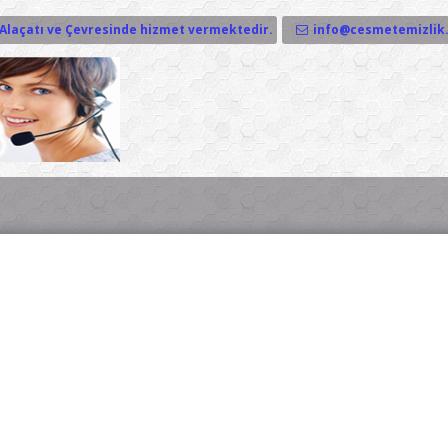
Alaçatı ve Çevresinde hizmet vermektedir.
info@cesmetemizlik.