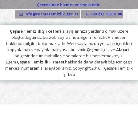
Çevresinde hizmet vermektedir.
info@cesmetemizlik.gen.tr
+90 232 362 01 00
Çeşme Temizlik Şirketleri
arayışlarınıza yardımcı olmak üzere
oluşturduğumuz bu web sayfasında; Egem Temizlik Hizmetleri
hakkında bilgiler bulunmaktadır. Web sayfamızda yer alan içerikleri
kopyalamak ve yayınlamak yasaktır. İzmir
Çeşme
ilçesi ve
Alaçatı
bölgesinde tüm mahalle ve semtlerde hizmet vermekteyiz.
Egem
Çeşme Temizlik Firması
hakkında daha detaylı bilgi için çağrı
merkezi numaramızı arayabilirsiniz. Copyright 2016 |
Çeşme Temizlik
Şirketi
Copyright © 2026
Çeşme Temizlik Şirketleri | Egem Temizlik Firması
.
WordPress gururla sunar
&
Personal Portfolio WordPress Theme
,
Dinozoom.com
.