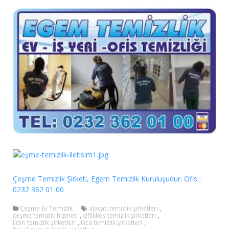
Çeşme Temizlik Şirketi, Egem Temizlik Kuruluşudur. Ofis :
0232 362 01 00
Çeşme Ev Temizlik
alaçatı temizlik şirketleri
,
çeşme temizlik hizmeti
,
çiflikköy temizlik şirketleri
,
Ildırı temizlik şirketleri
,
Ilıca temizlik şirketleri
,