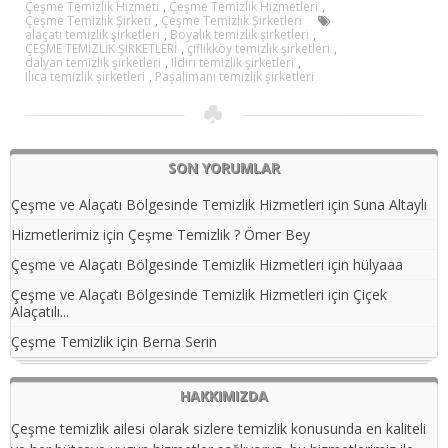
Çeşme Temizlik Hizmeti
,
Çeşme Temizlik Hizmetleri
,
Çeşme Temizlik Şirketi
,
Çeşme Temizlik Şirketleri
alaçatı temizlik şirketleri
,
Boyalık temizlik şirketleri
,
ÇEŞME TEMİZLİK ŞİRKETLERİ
,
çiflikköy temizlik şirketleri
,
dalyan temizlik şirketleri
,
Ildırı temizlik şirketleri
,
Ilıca temizlik şirketleri
,
Paşalimanı temizlik şirketleri
SON YORUMLAR
Çeşme ve Alaçatı Bölgesinde Temizlik Hizmetleri
için
Suna Altaylı
Hizmetlerimiz
için
Çeşme Temizlik ? Ömer Bey
Çeşme ve Alaçatı Bölgesinde Temizlik Hizmetleri
için
hülyaaa
Çeşme ve Alaçatı Bölgesinde Temizlik Hizmetleri
için
Çiçek
Alaçatılı...
Çeşme Temizlik
için
Berna Serin
HAKKIMIZDA
Çeşme temizlik ailesi olarak sizlere temizlik konusunda en kaliteli