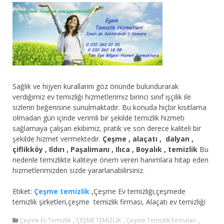
Sağlık ve hijyen kurallarını göz önünde bulundurarak
verdiğimiz ev temizliği hizmetlerimiz birinci sınıf işçilik ile
sizlerin beğenisine sunulmaktadır. Bu konuda hiçbir kısıtlama
olmadan gün içinde verimli bir şekilde temizlik hizmeti
sağlamaya çalışan ekibimiz, pratik ve son derece kaliteli bir
şekilde hizmet vermektedir.
Çeşme , alaçatı , dalyan ,
çiflikköy , Ildırı , Paşalimanı , Ilıca , Boyalık , temizlik
Bu
nedenle temizlikte kaliteye önem veren hanımlara hitap eden
hizmetlerimizden sizde yararlanabilirsiniz.
Etiket:
Çeşme temizlik
,Çeşme Ev temizliği,çeşmede
temizlik şirketleri,çeşme temizlik firması, Alaçatı ev temizliği
Çeşme Ev Temizlik
,
ÇEŞME TEMİZLİK
,
Çeşme Temizlik Firmaları
,