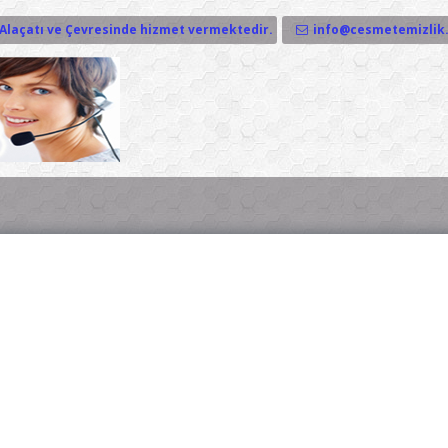
Alaçatı ve Çevresinde hizmet vermektedir.
info@cesmetemizlik.