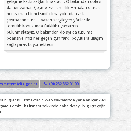
gelişime katkı sağlanılmaktadır. O bakımdan dolayı
da her zaman Çeşme Ev Temizlik Firmaları olarak
her zaman birinci sınıf olma yolundan asla
şaşmadan sürekli başarı sergileyen yönler ile
temizlik konusunda farklılık uyansırmış
bulunmaktayız. O bakımdan dolayı da tutulma
poansiyelimiz her geçen gün farklı boyutlara ulaşım
sağlayarak büyümektedir.
esmetemizlik.gen.tr
+90 232 362 01 00
 bilgiler bulunmaktadır. Web sayfamızda yer alan içerikleri
eşme Temizlik Firması
hakkında daha detaylı bilgi için çağrı
i