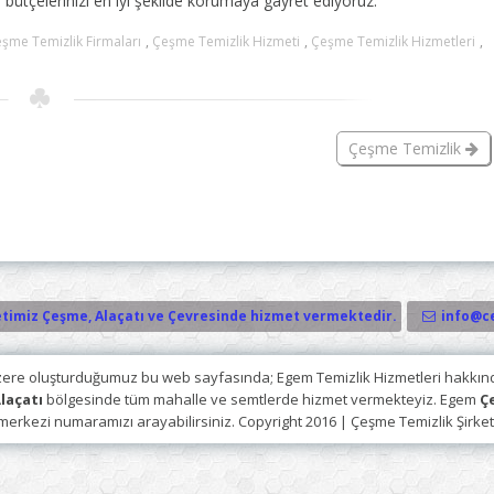
e bütçelerinizi en iyi şekilde korumaya gayret ediyoruz.
şme Temizlik Firmaları
,
Çeşme Temizlik Hizmeti
,
Çeşme Temizlik Hizmetleri
,
Çeşme Temizlik
timiz Çeşme, Alaçatı ve Çevresinde hizmet vermektedir.
info@c
zere oluşturduğumuz bu web sayfasında; Egem Temizlik Hizmetleri hakkında
laçatı
bölgesinde tüm mahalle ve semtlerde hizmet vermekteyiz. Egem
Ç
merkezi numaramızı arayabilirsiniz. Copyright 2016 |
Çeşme Temizlik Şirket