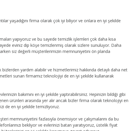
ar yaşadığını firma olarak çok iyi biliyor ve onlara en iyi şekilde
şmaları yapıyoruz ve bu sayede temizlik işlemleri çok daha kısa
sayede eviniz dip köşe temizlenmiş olarak sizlere sunuluyor. Daha
arken siz değerli müşterilerimizin memnuniyetini ön planda
k bizlerden yardım alabilir ve hizmetlerimiz hakkında detaylı daha net
zmetleri sunan firmamız teknolojiyi de en iyi şekilde kullanarak
lerinizin bakımını en iyi şekilde yaptırabilirsiniz. Hepinizin bildiği gibi
lenen ürünleri arasında yer alır ancak bizler firma olarak teknolojiyi en
zi de en iyi şekilde temizliyoruz.
müşteri memnuniyetini fazlasıyla önemsiyor ve çalışmalarını da bu
lefonlarınızı bekliyor ve evlerinizi batan yaratıyoruz, üstelik fiyat