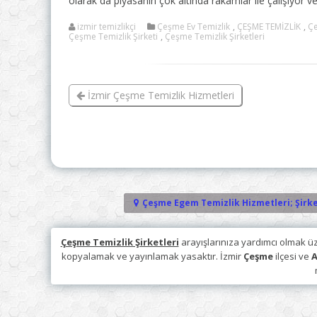
olarak da piyasanın çok altında rakamlar ile çalışıyor v
izmir temizlikçi
Çeşme Ev Temizlik
,
ÇEŞME TEMİZLİK
,
Çe
Çeşme Temizlik Şirketi
,
Çeşme Temizlik Şirketleri
İzmir Çeşme Temizlik Hizmetleri
Çeşme Egem Temizlik Hizmetleri; Şirke
Çeşme Temizlik Şirketleri
arayışlarınıza yardımcı olmak ü
kopyalamak ve yayınlamak yasaktır. İzmir
Çeşme
ilçesi ve
A