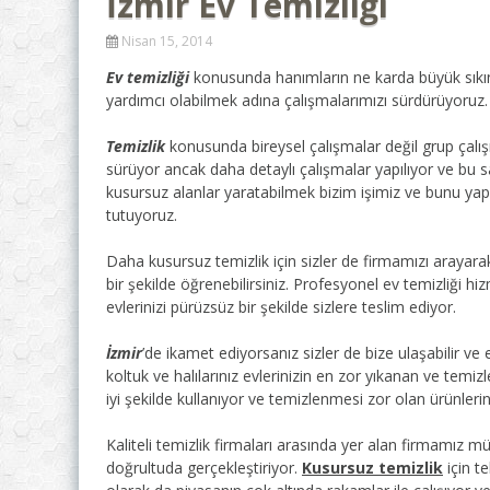
İzmir Ev Temizliği
Nisan 15, 2014
Ev temizliği
konusunda hanımların ne karda büyük sıkıntıl
yardımcı olabilmek adına çalışmalarımızı sürdürüyoruz.
Temizlik
konusunda bireysel çalışmalar değil grup çalı
sürüyor ancak daha detaylı çalışmalar yapılıyor ve bu 
kusursuz alanlar yaratabilmek bizim işimiz ve bunu yap
tutuyoruz.
Daha kusursuz temizlik için sizler de firmamızı arayara
bir şekilde öğrenebilirsiniz. Profesyonel ev temizliği hi
evlerinizi pürüzsüz bir şekilde sizlere teslim ediyor.
İzmir
’de ikamet ediyorsanız sizler de bize ulaşabilir ve ev
koltuk ve halılarınız evlerinizin en zor yıkanan ve temiz
iyi şekilde kullanıyor ve temizlenmesi zor olan ürünlerini
Kaliteli temizlik firmaları arasında yer alan firmamız 
doğrultuda gerçekleştiriyor.
Kusursuz temizlik
için te